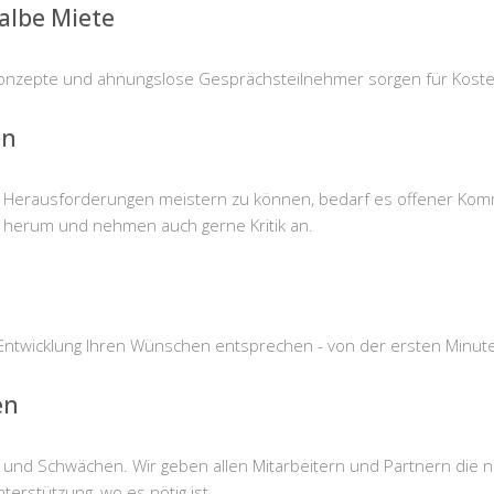
halbe Miete
onzepte und ahnungslose Gesprächsteilnehmer sorgen für Kosten 
on
Herausforderungen meistern zu können, bedarf es offener Komm
 herum und nehmen auch gerne Kritik an.
e Entwicklung Ihren Wünschen entsprechen - von der ersten Minute
en
 und Schwächen. Wir geben allen Mitarbeitern und Partnern die n
erstützung, wo es nötig ist.