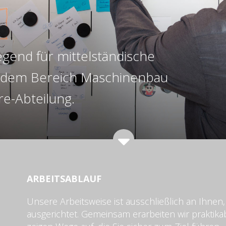
egend für mittelständische
dem Bereich Maschinenbau
re-Abteilung.
ARBEITSABLAUF
Unsere Arbeitsweise ist ausschließlich an Ihnen
ausgerichtet. Gemeinsam erarbeiten wir praktika